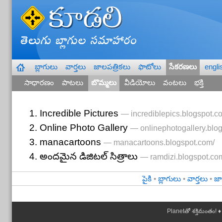
బ్లాగులు
వార్తలు
జాలపత్రికలు
ఫొటోలు
సేకరణలు
engli
—
సాధారణం
పాటలు
బొమ్మలు
వీడియోలు
వంటలు
భక్తి
Incredible Pictures
— incrediblepics.blogspot.c
Online Photo Gallery
— onlinephotogallery.blo
manacartoons
— manacartoons.blogspot.com/
అందమైన డిజిటల్ సిత్రాలు
— ramdizi.blogspot.co
పైకి
•
బ్లాగులు
•
వార్తలు
•
జా
Planetతో శక్తిమంతం! ♦