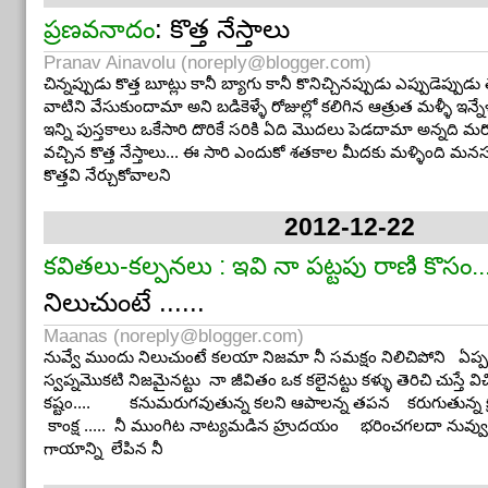
: కొత్త నేస్తాలు
ప్రణవనాదం
Pranav Ainavolu (
noreply@blogger.com
)
చిన్నప్పుడు కొత్త బూట్లు కానీ బ్యాగు కానీ కొనిచ్చినప్పుడు ఎప్పుడెప్పుడ
వాటిని వేసుకుందామా అని బడికెళ్ళే రోజుల్లో కలిగిన ఆత్రుత మళ్ళీ ఇన్నేళ
ఇన్ని పుస్తకాలు ఒకేసారి దొరికే సరికి ఏది మొదలు పెడదామా అన్నది మర
వచ్చిన కొత్త నేస్తాలు... ఈ సారి ఎందుకో శతకాల మీదకు మళ్ళింది మనస
కొత్తవి నేర్చుకోవాలని
2012-12-22
కవితలు-కల్పనలు : ఇవి నా పట్టపు రాణి కొసం..
నిలుచుంటే ......
Maanas (
noreply@blogger.com
)
నువ్వే ముందు నిలుచుంటే కలయా నిజమా నీ సమక్షం నిలిచిపోని ఏప్
స్వప్నమొకటి నిజమైనట్టు నా జీవితం ఒక కలైనట్టు కళ్ళు తెరిచి చుస్తే విచ
కష్టం.... కనుమరుగవుతున్న కలని ఆపాలన్న తపన కరుగుతున్న క
కాంక్ష ..... నీ ముంగిట నాట్యమడిన హ్రుదయం భరించగలదా నువ్వ
గాయాన్ని లేపిన నీ