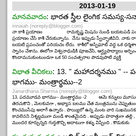
2013-01-19
: భారత స్త్రీల లైంగిక సమస్య-స
మానవవాదం
innaiah (
noreply@blogger.com
)
నా కాశీ ప్రయాణం రామకృష్ణ మిషను నుండి బయటపడి పంజాబ
ప్రయాణం చేసి కాశీ చేరుకున్నాను. నేను ఇప్పుడు స్వేచ్ఛాజీవిని. నాకు
బయటి ప్రపంచంతో పరియచం లేదు. కాశీలో అస్పిఘాట్ వద్ద ఒక ధర్మశా
స్నానం చేశాను. ఈలోగా విశ్వనాధుడికి పూజచేసి, ఆర్ఘ్యపాద్యాలు అర్
కొందామనుకుంటుండగా ఒక 50 సంవత్సరాల పొడవుపాటి వ్యక్తి
: 13. " మహాదర్శనము " -
విభాత వీచికలు
భాగము- మంత్రార్థము--2
Janardhana Sharma (
noreply@blogger.com
)
13. పదమూడవ భాగము-- మంత్రార్థము -2 ఆమె కన్నులు మూసుకు
తెరచుకొని , మెలకువగా , అభ్యాస బలము చేత మంత్రమును చెప్పుతుండిన
కొంచముసేపు అలాగే ఉన్నారు . పొయ్యిలో ఉన్న మంట వారి సుఖమునక
కావలెనని నిశ్శబ్దముగా మండి శాంతమైనది . అప్పుడు హఠాత్తుగా తల్లి ,
ముందర కూర్చున్నది గుర్తుకొచ్చి అదాటుగా కళ్ళు విప్పింది . కొడుకుకు