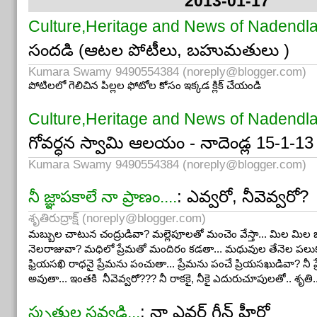
2013-01-17
సామానంతా, ఇక్కడ పూణె లో ఒకరూమ్మూ, హాల్లో సద్దేసింది. ఇప్పుడేమ
హాలూనూ.
Culture,Heritage and News of Nadendl
మొత్తానికి నిన్న సాయంత్రానికి సామానంతా మార్చేసి, కొత్తింటికి వచ్
సందడి (ఆటల పోటీలు, బహుమతులు )
మాటలా? ఇదివరకు రాజమండ్రీనుంచి వచ్చేటప్పుడైతే తను, ఓ నెల ము
నేను ప్యాకింగూ అవీ, ఏ గొడవా లేకుండా చేయించేశాను. ఇప్పుడలా ఎ
Kumara Swamy 9490554384 (
noreply@blogger.com
)
ఇంటావిడ ఓ
cleanliness freaక్కాయే
వెళ్ళేదేమో అమ్మాయింటికాయె, 
పోటిలలో గెలిచిన పిల్లల ఫోటోల కోసం ఇక్కడ క్లిక్ చేయండి
చూసుకోవాలి, మాటరాకూడదు.ఇల్లేమో చకా చెక్ లా ఉండాలి. ఇవన్నీ
నా
మేక్కొట్టకూడదంటుంది, tiles మాయకూడదంటుంది
,రెండు బెడ్రూమ్మ
Culture,Heritage and News of Nadendl
ఇదివరకే మేము కొన్న AC ఎక్కడ పెట్టుకోనూ,
నెత్తిమీద పెట్టుకోమంది
. అ
కాకుండా, cupboard మీద పెట్టేశాము!మొదటిరోజు నెట్ లేదూ, టీవీ లేదూ. 
గోవర్ధన స్వామి ఆలయం - నాదెండ్ల 15-1-13
రెండూ వచ్చేశాయి, మీముందర హాజరీ వేయించేసికున్నానోఛ్ !
Kumara Swamy 9490554384 (
noreply@blogger.com
)
ఈ స్థానచలనం ముఖ్యమైన మార్పేమిటంటే, ఈ నలభై ఏళ్ళ కాపరంల
ఒక ” అర” మాత్రమే ఉన్నదల్లా, ఈ ఇంటికి వచ్చేసరికి, ఓ
separate wa
: ఎవ్వరో, నీవెవ్వరో?
నీ జ్ఞాపకాలే నా ప్రాణం....
ముచ్చటెన్నాళ్ళో చూడాలి, ఎప్పుడో
encroach
చేసేస్తుందిలెండి మ ఇంట
వెనక్కాల కొక్కేనికి వేల్లాడతీసికునే
నా బట్టలకి ఇన్నేళ్ళకి ఓ “ఉన్నత స్థాన
శృతిరుద్రాక్ష్ (
noreply@blogger.com
)
ఆకాశమంతా” సినిమాలో, ఆ రవి అంటాడు గుర్తుందా, ఇన్నాళ్ళూ హోటల
మబ్బుల చాటున చంద్రుడివా? మల్లెపూలతో మంచెం వేస్తా... మిల మిల
ఇన్నాళ్ళకి “అమ్మ” దయవలన హొటల్ లోపలికి మొదటిసారిగా రాగలిగ
నెలరాజువా? మధిలో ప్రేమతో మందిరం కడతా... మధువుల తేనెల పలుకుల చ
ఇన్నాళ్ళూ మేముండే ఏరియా, ఏదో
సంసారపక్షంగా
ఉండే మాలాటివాళ్
ఫ్రియసఖి రాధనై ప్రేమను పంచుతా... ప్రేమను పంచే ప్రియసఖుడివా? నీ
posh. ఎక్కడ చూసినా ఎపార్టుమెంట్లూ అవీనూ, అంతా ఐటీ మయం. ఒక
అవుతా... ఇంతకి నీవెవ్వరో??? నీ రాకకై, నీకై ఎదురుచూపులతో.. శృతి..
మాట్లాడుకోడమే ” పాపం” అనుకుంటారు. పక్కవాడెవడో తెలియదు, పోనిద్ద
తెలుసు.కొంతవరకూ నయమే ! అక్కడ పదిరూపాయలుండే వస్తువు ముఫ
: నా ఎవర్ గ్రీన్ హీరో
స్మృతుల సవ్వడి...