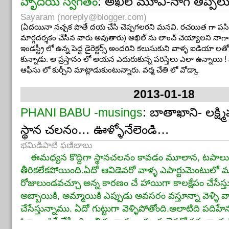
: అఖిల్ మూవీ-నాగ్ తిప్పలు
హృదయ స్వగతం
Sayaram (
noreply@blogger.com
)
(ఏదయినా నచ్చక పొతే దయ చేసి చెప్పగలరని మనవి. రచయిత గా పసివ
మార్గదర్శకం చేసిన వారు అవుతారు) అఖిల్ ను లాంచ్ చెయ్యాలని నాగార్
ఇండస్ట్రీ లో ఉన్న పెద్ద డైరెక్టర్స్ అందరిని కలుసుకుని వాళ్ళ ఐడియా ల
కున్నాడు. అ ప్రస్తానం లో అయన ఎదురుకున్న పరిస్తిలు ఎలా ఉన్నాయి ! 
ఆఫీసు లో కుర్చీని మాట్లాడుకుంటున్నారు. వర్మ చేతి లో వోడ్కా
2013-01-18
: బాతాఖాని- లక్ష్మ
PHANI BABU -musings
స్థాన చలనం… ఊళ్ళోనేలెండి…
భమిడిపాటి ఫణిబాబు
ఈమధ్యన కొద్దిగా స్థానచలనం కావడం మూలాన, టపాలు వ
తీరికలేకపోయింది.ఏదో ఆవిడెవరో వాళ్ళ ఎపార్టుమెంటులో మా
రోజులుండవచ్చూ అన్న కారణం చే హాయిగా కాలక్షేపం చేసేస్తు
అబ్బాయికి, అమ్మాయికి ఎప్పుడు అవసరం వస్తూన్నా వెళ్ళి వాళ
చేసేస్తున్నాము. ఏదో గుట్టుగా వెళ్ళిపోతోంది.అలాటిది పదిహే
“బాంబు” పేలేసింది ఆవిడ, వాళ్ళ ఆడబడుచెవరో వస్తున్నా