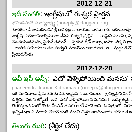
2012-12-21
: ఇంగ్లీషులో ఈశ్వర ప్రార్ధన
ఇదీ సంగతి
భమిడిపాటి సూర్యలక్ష్మి (
noreply@blogger.com
)
'హరికథా పితామహుడు' శ్రీ ఆదిభట్ల నారాయణ దాసు గారు బహుభాషా క
ఇంగ్లీషు పదబాహుళ్యముగా చేసిన ఈశ్వర ప్రార్ధన. హెడ్డున మూను, స్క
నెంతయుడస్టును, ఫైరునేత్రమున్, సైడున గ్రేట్ బుల్లు, బహు చక్కని 
బాడికి హాఫెయౌచు నల పార్వతి మౌంటెను డాటరుండ, ఐ షుడ్డు డి
ప్రేయరుసేతు
2012-12-20
: 'ఎటో వెళ్ళిపోయింది మనసు' స
అవీ ఇవీ అన్నీ
phaneendra kumar Kothamasu (
noreply@blogger.com
)
ఒక మామూలు ప్రేమ కథ కు సహజమైన సంభాషణలు , శ్రావ్యమైన సంగ
ఉత్తమ నటన తోడైతే అది "ఎటో వెళ్ళిపోయింది మనసు"!! అద్భుతమైనా
తెరకెక్కించడంలో గౌతం మీనన్ తనకు తానే సాటి అని ఈ చిత్రంతో నిరూ
ఖచ్చితంగా ఏ మాయ చేశావే కంటే మంచి చిత్రం అందించారు. కథ: ఒక 
: (శీర్షిక లేదు)
తెలుగు ఝరి