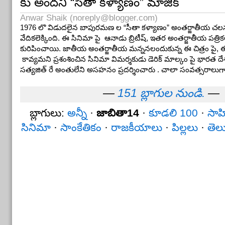
కు అందని “సీతా కళ్యాణం” మాజిక్
Anwar Shaik (
noreply@blogger.com
)
1976 లొ విడుదలైన బాపురమణ ల “సీతా కళ్యాణం” అంతర్జాతీయ చలన 
వేదికలెక్కింది. ఈ సినిమా పై ఆనాడు బ్రిటీష్, ఇతర అంతర్జాతీయ పత్రికల
కురిపించాయి. జాతీయ అంతర్జాతీయ మన్ననలందుకున్న ఈ చిత్రం పై, ఈ
కావ్యమని ప్రశంశించిన సినిమా విమర్శకుడు డెరిక్ మాల్కం పై భారత ద
సత్యజిత్ రే అంతులేని అసహనం ప్రదర్శించారు . చాలా సంవత్సరాలుగ
—
151 బ్లాగుల నుండి.
—
బ్లాగులు:
అన్నీ
·
జాబితా14
·
కూడలి 100
·
సాహ
సినిమా
·
సాంకేతికం
·
రాజకీయాలు
·
పిల్లలు
·
తెల