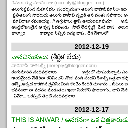
రమణయ్య మాచిరాజు (
noreply@blogger.com
)
తెలుగుప్రపంచ మహాసభల సందర్భముగా తెలుగు భాషాభిమానిగా ఇద
.ప్రతితెలుగు సోదరుడు తెలుగు భాషాభి వృధ్ధికి తన వంతు సహకారం 
మాచిరాజు రమణయ్య . // ఉగ్గుపాలు త్రాపి ఊయలలూపుచూ అమ్మ నేర
ఆంధ్రభోజుండైన ఆ కృష్ణ విభవుండు సాటి లేదన్నట్టి మేటి భాష , తెల
జాల్వారి కావ్యాల నిచ్చిన దివ్య భాష , దేశ దేశాలలో
2012-12-19
: (శీర్షిక లేదు)
వానచినుకులు
వారణాసి నాగలక్ష్మి (
noreply@blogger.com
)
రంగుమారిన నందివర్థనాలు అద్దంలో చూసుకున్నాను ఎంతకీ 
గాయమైంది వెతికినా కనిపించని చోట! పండీ పండని కేశాల్ని ఒత్తుగా కప్
అబ్బే..అక్కడ కాకపోవచ్చనిపించింది కొంచెం కిందికి చూశాను... బీటలు బార
భవనంలా నా వదనం ముడుతలు ఇంకా పేరుకోని ఫాలభాగం.. దాని వె
ఏమో... ఒకప్పటి తెల్లటి నందివర్థనాల
2012-12-17
THIS IS ANWAR / అనగనగా ఒక చిత్రకారుడు