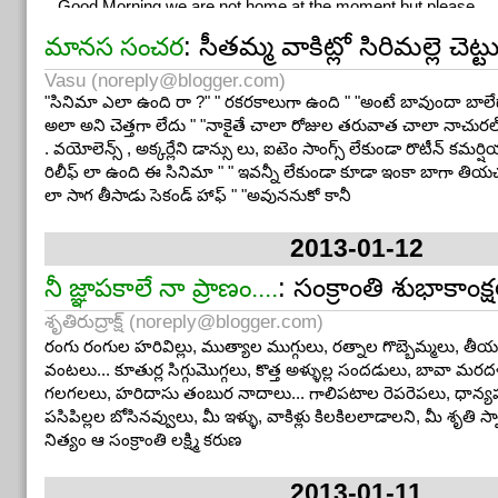
Good Morning we are not home at the moment,but please
leave your message after hear the beep.
: సీతమ్మ వాకిట్లో సిరిమల్లె చెట్ట
మానస సంచర
If you are one of our children,dial 1 and then select from
option 1 to 5 in order of your birth so that we know who it is.
Vasu (
noreply@blogger.com
)
If you need us to stay with grandchildren ,press 2
If you want to borrow the car ,press 3
"సినిమా ఎలా ఉంది రా ?" " రకరకాలుగా ఉంది " "అంటే బావుందా బాలేదా
If you want us to wash your clothes and do ironing ,press 4
అలా అని చెత్తగా లేదు " "నాకైతే చాలా రోజుల తరువాత చాలా నాచురల
If you want the grandchildren to sleep here tonight press 5
. వయోలెన్స్ , అక్కర్లేని డాన్సు లు, ఐటెం సాంగ్స్ లేకుండా రొటీన్ కమర్
If you want us to pickup the kids from school,press 6
రిలీఫ్ లా ఉంది ఈ సినిమా " " ఇవన్నీ లేకుండా కూడా ఇంకా బాగా తియచ
If you want us to prepare a meal for Sunday or to have it
delivered to your home ,press 7
లా సాగ తీసాడు సెకండ్ హాఫ్ " "అవుననుకో కానీ
If you want to come to eat here,press 8
If you need money ,press 9
2013-01-12
If you are going to invite us to dinner,or take us to the
theatre,start talking….we are listening.
: సంక్రాంతి శుభాకాంక్ష
నీ జ్ఞాపకాలే నా ప్రాణం....
శృతిరుద్రాక్ష్ (
noreply@blogger.com
)
రంగు రంగుల హరివిల్లు, ముత్యాల ముగ్గులు, రత్నాల గొబ్బెమ్మలు, తీయ
వంటలు... కూతుర్ల సిగ్గుమొగ్గలు, కొత్త అళ్ళుల్ల సందడులు, బావా మరద
గలగలలు, హరిదాసు తంబుర నాదాలు... గాలిపటాల రెపరెపలు, ధాన్యపు 
పసిపిల్లల బోసినవ్వులు, మీ ఇళ్ళు, వాకిళ్లు కిలకిలలాడాలని, మీ శృతి
నిత్యం ఆ సంక్రాంతి లక్ష్మి కరుణ
2013-01-11