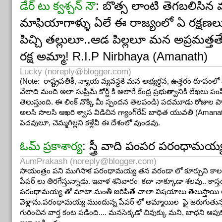
: బొత్స లాంటి తెగబలిసిన
డేర్ టు క్వశ్చన్ నౌ
మాఫియాగాళ్ళు ఏలే ఈ రాజ్యంలో ఏ రక్షణ
పిచ్చి తల్లులూ..ఆడ పిల్లలూ మన అప్రమత్తత
రక్ష అమ్మా! R.I.P Nirbhaya (Amanath)
Lucky (
noreply@blogger.com
)
(Note: రాష్ట్రపతికీ, న్యాయ వ్యవస్ధకి మన అభ్యర్ధన, ఉత్తరం రూపంలో
వేలాది మంది అలా సుప్రీమ్ కోర్ట్ కి అలాగే కేంద్ర ప్రభుత్వానికి లేఖలు ప
తెలుస్తుంది. ఈ లింక్ నొక్కి మీ స్పందన తెలపండి) పదమూడు రోజుల 
అలసి సొలసి ఆఖరి శ్వాస విడిచిన గ్యాంగ్‌రేప్‌ బాధిత యువతి (Amanath)
పెదవులూ, చెమ్మగిల్లని కళ్లేవీ ఈ దేశంలో వుండవు.
: స్త్రీ వాది పంపర పరంధామయ్
ఓమ్ ప్రకాశార్య
AumPrakash (
noreply@blogger.com
)
సాయంత్రం పని ముగిసాక పరంధామయ్య తన వరండా లో కూర్చుని కాలక్షేప
పేపర్ లు తిరగేస్తున్నాడు. ఇవాళ శనివారం కదా నాక్కూడా శలవు.. కాస్
పరంధామయ్య తో మాటా మంతీ జరిపితే చాలా విషయాలు తెలుస్తాయి
వెళ్లాను.పరంధామయ్య ముందున్న పేపర్ లో అమ్మాయిల ఫై జరుగుత
గురించిన వార్త కంట పడింది.... మనసెక్కడో చివుక్కు మని, బాధని ఆ