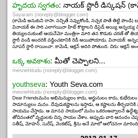
నెలలలో ఖాళీ చేయాలేమో అని కొద్దిగా
“ఇషారా”
చేసేశారు.ఆ
: నాయక్ స్టొరీ డిస్కషన్ (క
హృదయ స్వగతం
ఊరుకోడం ఎందుకూ అనుకుని, పిల్లల చెవిలో ఓ మాటేశాము
Sayaram (
noreply@blogger.com
)
ఛాన్సుకోసమే ఎదురుచూస్తూన్నట్టు, తనూ, కోడలూ ఓ
“యుగ
(కామెడి అనుకుని రాసా. నచ్చితే నవ్వుకోండి, నచ్చక పొతే తిట్టి పొండి) బద
దానికేముందీ, ఇక్కడ పెట్టిన సామాన్లన్నీ అమ్మేసేయడమూ, మ
వినాయక్ ఈ సారి ఎలాగయినా హిట్ కొట్టాలని డిసైడ్ అయ్యి అన్నయ్య చ
వచ్చేయడమూ ..” అనేశారు. ఏదో అమ్మేయడమే అయితే, రాజమ
తియ్యలనుకుంటే ఆయనేమో మంత్రిగా మారి తన కొడుకు చరణ్ తో త
స్టొరీ వండి అందరికి వడ్డించటానికి రెడీ అయిపోయాడు. వినాయక్: అన
టైములోనే ఆ పని చేసేవాళ్ళం కదా, ఏదో కొత్తగా కొనుక్కున్
సూపర్ స్టొరీ రాయించా. కామెడి, ఆక్షన్ అదిరి పోతుంది. చిరు: ఆక్షన్ అం
అంతకుముందునుండీ ఉన్నవన్నీ, ఎప్పుడో పదేళ్ళ క్రితం కొన్న
వస్తువులు కొద్దికాలమైనా enjoy చేయడానికి, విడిగా ఉం
: మీతో చెప్పాలని...
ఒక్క అవకాశం
కదా, ఇలాగే కానీయ్,ఏదో కాలూ చెయ్యీ సాగుతున్నంతకా
mesnehitudu (
noreply@blogger.com
)
వెళ్ళిపోనీయ్, అని మా స్వంత ఇంటికి వెళ్ళే కార్యక్రమం, వద్
అబ్బాయీ, కోడలూ ఈ proposal పెట్టడమూ, మేము తరువాత
: Youth Seva.com
youthseva
అని చెప్పిన అరగంటకల్లా, అమ్మాయీ, అల్లుడూ వచ్చేశారు.
mesnehitudu (
noreply@blogger.com
)
ఈమధ్యన వాళ్ళు, ఓ 4BHK లోకి మారారు. ఇదివరకటి ఇల్లేమో, అద్దెక
Dear Friendsమనం అభిమన్యులం కాదు, అర్జునులం కాదు, కుభేరులం క
అలాగని తాళం పెట్టుంచడమూ బావుండదూ, పాడైపోతుందని.మొదటినుం
సామాన్యులం మనం. దేవుడుకష్టాలను ఇస్తాడు, ఆ కష్టాలను తీర్చడాన
ఆలోచనుండేది, వాళ్ళు కొత్తింటికి మారిపోవడమూ, వాళ్ళుంటున్న ఇంట్లో
సాయము చేస్తాడు. ఆ మానవ సాయంలో మనం ఒకరంఅవ్వాలనే ఉద్దేశ్
మారమనడమూ, ఈమధ్యనే ఆ ఇంటికి paints అవీ కూడా చేయించుంచా
తోచినంతలో వృద్ధులకు చిన్న సాయం చేశాం. అప్పుడు వారి ఆనందం చెప్
చేయడం ఎందుకూ అనుకుని, మాతో అనలేదు. ఇప్పుడేమో అకస్మాత్తుగా ఓ
సతీష్‌, మోహన్‌, సురేష్‌, వెంకటేష్‌, శ్రీను అనే మాలో ఆలోచనగా మారింద
మమ్మల్ని వచ్చి అక్కడ ఉండమని, చెప్పలేక చెప్పలేక చివరకి చెప్పేశారు
“తంతే బూర్ల బుట్టలోకి”
వెళ్ళినట్టయింది! రాజమండ్రీలో మూడు రూమ్మ