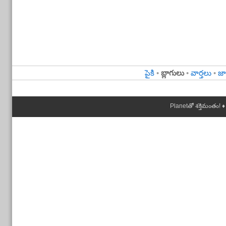
పైకి
•
బ్లాగులు
•
వార్తలు
•
జా
Planetతో శక్తిమంతం! ♦