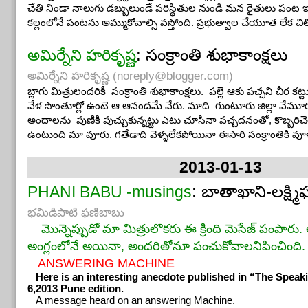
చేతి నిండా నాలుగు డబ్బులుండే పరిస్థితుల నుండి మన రైతులు పంట ఇ
కల్లంలోనే పంటను అమ్ముకోవాల్సి వస్తోంది. ప్రభుత్వాల చేయూత లేక చి
: సంక్రాంతి శుభాకాంక్షలు
అమిర్నేని హరికృష్ణ
అమిర్నేని హరికృష్ణ (
noreply@blogger.com
)
బ్లాగు మిత్రులందరికీ సంక్రాంతి శుభాకాంక్షలు. పల్లె ఆకు పచ్చని చీర క
వేళ సొంతూర్లో ఉంటె ఆ ఆనందమే వేరు. మాది గుంటూరు జిల్లా వేమూర
అందాలను పుణికి పుచ్చుకున్నట్టు ఎటు చూసినా పచ్చదనంతో, కొబ్బరి
ఉంటుంది మా వూరు. గతేడాది వెళ్ళలేకపోయినా ఈసారి సంక్రాంతికి వూళ
2013-01-13
: బాతాఖాని-లక్ష్మి
PHANI BABU -musings
భమిడిపాటి ఫణిబాబు
మొన్నెప్పుడో మా మిత్రులొకరు ఈ క్రింది మెసేజ్ పంపారు.
అంగ్లంలోనే అయినా, అందరితోనూ పంచుకోవాలనిపించింది.
ANSWERING MACHINE
Here is an interesting anecdote published in “The Spea
6,2013 Pune edition.
A message heard on an answering Machine.