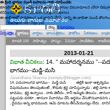
ఈ క్రింది బ్లాగుల నుండి టపాలను నాకు చూపించకు
:
కూడలిలో మీరు చూడకూడదనుకుంటున్న బ్లాగుల చిరునామాలని (లేదా చిరునామా
కనిపించవు. ఉదాహరణ: someblog.wordpress
ఈ జాబితాలో పొరపాటున ఒక బ్లాగుని చేరిస్తే, దాన్ని ఈ జాబితా నుండి తొలగించ
You have not blogs yet.
|
సూచనలు
నిర్వహణ ↓
బ్లాగులు
వార్తలు
జాలపత్రికలు
ఫొటోలు
సేకరణలు
engli
—
కూడలి 100
సాహిత్యం
హాస్యం
సినిమా
సాంకేతికం
రాజకీయ
2013-01-21
: 14. " మహాదర్శనము "--ప
విభాత వీచికలు
భాగము--మడ్డి-మసి
Janardhana Sharma (
noreply@blogger.com
)
14. పదునాలుగవ భాగము-- మడ్డి-మసి తల్లికి ఇంకా ఆశ్చర్యము ఎక్కు
విషయములు తెలుపుతుంటే , కొడుకు శ్రద్ధ చూపిస్తున్నాడు . తల్లి మ
భావము, శ్రద్ధ ఉన్నాయి . నాకు తెలీదు , కానీ అమ్మకు తెలుసు , తాన
పట్టుపడు వరకూ , తానుగా విచారము చేసి అర్థము చేసుకొనువాడనగు 
, దైవము అన్న భావముంది. ఆమె మాటను తీసివేయునట్లు లేదు . దానిన