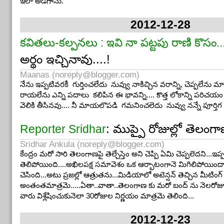
ఇలా అడిగాను.
2012-12-28
కవితలు-కల్పనలు : ఇవి నా పట్టపు రాణి కొసం..
అర్థం ఇచ్చినావు....!
Maanas (
noreply@blogger.com
)
నేను ఇప్పటివరకీ గుర్తించలేదు నువ్వు నాకిచ్చిన వరాన్ని, చెప్పలేను మాటల్
రాయలేను ఎన్ని పదాలు కలిపిన ఈ భావన్ని.... కొత్త లోకాన్ని పరిచ
వెలికి తీసినవు.... నీ మాయలొపడి గమనించలెదు నువ్వు నన్నే పూర్తిగ 
: ముప్పై రోజుల్లో తెలంగ
Reporter Sridhar
Sridhar Ankula (
noreply@blogger.com
)
కేంద్రం మరో సారి తెలంగాణపై తెల్చేస్తెం అని చెప్పి ఏమి చెప్పలెదని...ఇప్పట
తెలిపోయింది....అఖిలపక్ష సమావెశం ఒక ఆర్బాటంగానె మిగిలిపోయిందా 
చెసింది...అటు ప్రజల్లో ఆత్రుతను...మిడియాలో అటెన్షన్ తెచ్చిన మీటింగ్
అంతంతమాత్రమె.....ఏతా..వాతా..తెలంగాణ కు మరో బంద్ ను నెలరోజుల
వారు విశ్లేషించుకునెలా 30రోజుల నిర్ణయం మాత్రమె తెలింది...
2012-12-23