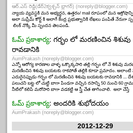
ఆర్.ఎస్ రెడ్డి(డేర్2క్వశ్చన్ బ్లాగర్) (
noreply@blogger.com
)
న్యాయ వ్యవస్ధకి మన అభ్యర్ధన, ఉత్తరం/ mail రూపంలో మన ఆక్రోషాన్
అలా సుప్రీమ్ కోర్ట్ కి అలాగే కేంద్ర ప్రభుత్వానికి లేఖలు పంపితే నేరుగా 
లింక్ నొక్కి మీ స్పందన తెలపండి.
: గర్భం లో మరణించిన శిశు
ఓమ్ ప్రకాశార్య
రావడానికి
AumPrakash (
noreply@blogger.com
)
ఎన్నో ఆరోగ్య కారణాల వాళ్ళ ఒక్కొక్కసారి తల్లి గర్భం లో నే శిశువు 
మరణించిన శిశువు బయటకు రాకపోతే తల్లికి కూడా ప్రమాదం. అలాంటి పర
ఎదురైనప్పుడు గర్భం లో మరణించిన శిశువు బయటకు రావడానికి ... దే
పలుచని బట్ట లో చుట్టి బాగా పిండగా వచ్చిన రసాన్ని 50 నుంచి 60 గ్
నీటిలో కలిపి మరోసారి బాగా వడకట్టి ఆ స్త్రీ చేత తాగించాలి. అలా చేస్తే
: అందరికి శుభోదయం
ఓమ్ ప్రకాశార్య
AumPrakash (
noreply@blogger.com
)
2012-12-29