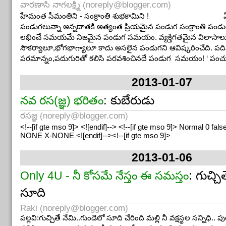
వారణాసి నాగలక్ష్మి (
noreply@blogger.com
)
హేమంత సీమంతిని - సంక్రాంతి శుభకామిని ! ఏటి ప
పండుగలున్నా అన్నదాతకి అత్యంత ప్రియమైన పండుగ సంక్రాంతి పండుగ
లభించే సమయమే నిజమైన పండుగ సమయం. వ్యక్తిగతమైన విలాసాల
సౌకర్యాలూ,భోగభాగ్యాలూ కాదు అసలైన పండుగని ఆవిష్కరించేది. పద
పరమాన్నం,పదుగురితో కలిసి పరవశించినదే పండుగ సమయం! ‘ పంచు
2013-01-07
: కుబేరుడు
నవ రస(జ్ఞ) భరితం
రసజ్ఞ (
noreply@blogger.com
)
<!--[if gte mso 9]> <![endif]--> <!--[if gte mso 9]> Normal 0 fal
NONE X-NONE <![endif]--><!--[if gte mso 9]>
2013-01-06
: గుచ్చ
Only 4U - నీ కోసమే నేస్తం ఈ సమస్తం
సూది
Raki (
noreply@blogger.com
)
పల్లవి:గుచ్చితే నేమి..గుండెలో సూది చేరింది మల్లి నీ వక్షస్థల సన్నిధి..