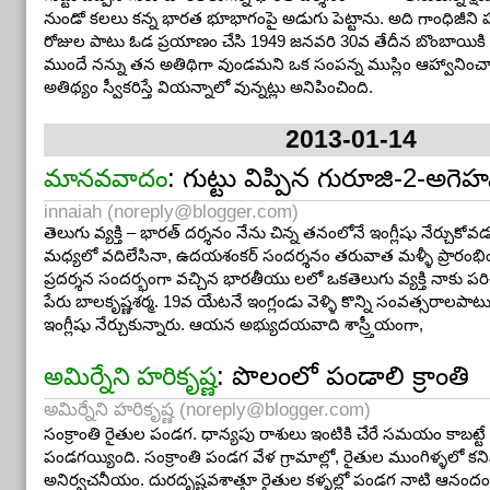
నుండో కలలు కన్న భారత భూభాగంపై అడుగు పెట్టాను. అది గాంధిజీని హ
రోజుల పాటు ఓడ ప్రయాణం చేసి 1949 జనవరి 30వ తేదీన బొంబాయికి చే
ముందే నన్ను తన అతిథిగా వుండమని ఒక సంపన్న ముస్లిం ఆహ్వానిం
అతిథ్యం స్వీకరిస్తే వియన్నాలో వున్నట్లు అనిపించింది.
2013-01-14
: గుట్టు విప్పిన గురూజి-2-అ
మానవవాదం
innaiah (
noreply@blogger.com
)
తెలుగు వ్యక్తి – భారత్ దర్శనం నేను చిన్న తనంలోనే ఇంగ్లీషు నేర్చుకోవ
మధ్యలో వదిలేసినా, ఉదయశంకర్ సందర్శనం తరువాత మళ్ళీ ప్రారం
ప్రదర్శన సందర్భంగా వచ్చిన భారతీయు లలో ఒకతెలుగు వ్యక్తి నా
పేరు బాలకృష్ణశర్మ. 19వ యేటనే ఇంగ్లండు వెళ్ళి కొన్ని సంవత్సరాలపాట
ఇంగ్లీషు నేర్చుకున్నారు. ఆయన అభ్యుదయవాది శాస్ర్తీయంగా,
: పొలంలో పండాలి క్రాంతి
అమిర్నేని హరికృష్ణ
అమిర్నేని హరికృష్ణ (
noreply@blogger.com
)
సంక్రాంతి రైతుల పండగ. ధాన్యపు రాశులు ఇంటికి చేరే సమయం కాబట్టే
పండగయ్యింది. సంక్రాంతి పండగ వేళ గ్రామాల్లో, రైతుల ముంగిళ్ళలో కన
అనిర్వచనీయం. దురదృష్టవశాత్తూ రైతుల కళ్ళల్లో పండగ నాటి ఆనందం