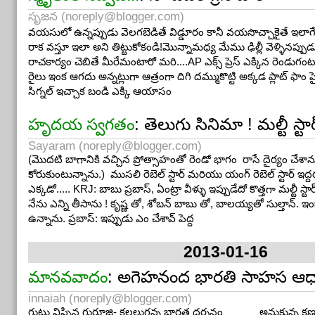
మనుష్యులు వాళ్ళని అదేదో
maids
అనాలిట, వాళ్ళకి వేలల్లో జీతాలూ
off లోటీ
! ఆడాళ్ళూ, మగాళ్ళూ తెల్లారేటప్పటికి ఓ కుక్కేసికుని వాకి
సృజన (
noreply@blogger.com
)
జీవితాలూ, మొత్తం సొసైటీకి, నేనూ, మా ఇంటావిడే
ఏ పనీ లేకుండా
ఉండ
వయసులో ఉన్నప్పుడు వెలగబెడితే విడ్డూరం కానీ వయసొచ్చాకైతే ఇలాగే
ఈవేళ ఓ మిత్రులు ఈ క్రింది కార్టూన్ పంపారు. మీరూ ఆబొమ్మ మీద dou
రాక వస్తూ ఇలా అని తిట్టుకోకండి!మొన్నామధ్య మేము ఢిల్లీ వెళ్ళినప్పు
ఆనందించండి.
రాచకార్యం చెబితే మీరేమంటారో మరి....AP ఎక్స్ ప్రెస్ ఎక్కిన రెండుగంట
రైలు ఇంక ఆగదు అన్నట్లుగా ఆత్రంగా దిగి దమ్ముకొట్టి అక్కడ ప్లాట్ ఫాం
సిగ్నల్ ఇచ్చాక బండి ఎక్కి ఆయాసం
: తెలుగు సినిమా ! మల్టీ స్ట
హృదయ స్వగతం
Sayaram (
noreply@blogger.com
)
(మొదటి బాగానికి వచ్చిన ప్రోత్సాహంతో రెండో భాగం రాసే దైర్యం చే
కోరుకుంటున్నాను.) ముసలి రెబెల్ స్టార్ మరియు యంగ్ రెబెల్ స్టార్ ఇద్
ఎక్కడో..... KRJ: బాబు ప్రబాస్, ఏంట్రా వీళ్ళు ఇప్పుడేదో కొత్తగా మల్టీ స
నేను ఎన్ని తీసాను ! కృష్ణ తో, శోబన్ బాబు తో, బాలయ్యతో సుల్తాన్. ఇంక
ఉన్నాను. ప్రబాస్: ఇప్పుడు ఎం చేశావ్ పెద్ద
2013-01-16
: అగెహనంద భారతి సాహస ఆధ్య
మానవవాదం
innaiah (
noreply@blogger.com
)
గుట్టు విప్పిన గురూజి- కలలుగన్న భారత దర్శనం అనుకున్న క్షణం ర