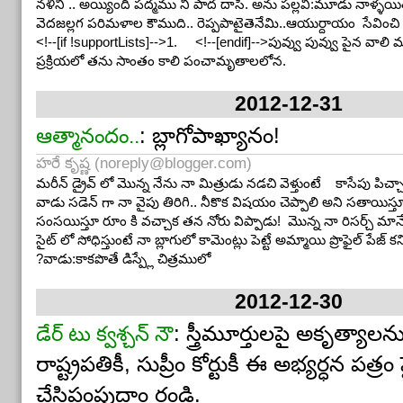
నళిని .. అయ్యింది పద్మము నీ పాద దాసీ. అను పల్లవి:మూడు నాళ్ళయిత
వెదజల్లగ పరిమళాల కౌముది.. రెప్పపాటైతెనేమి..ఆయుర్దాయం సేవించి
<!--[if !supportLists]-->1. <!--[endif]-->పువ్వు పువ్వు పైన వాలి 
ప్రక్రియలో తను సాంతం కాలి పంచామృతాలలోన.
2012-12-31
: బ్లాగోపాఖ్యానం!
ఆత్మానందం..
హరే కృష్ణ (
noreply@blogger.com
)
మరీన్ డ్రైవ్ లో మొన్న నేను నా మిత్రుడు నడచి వెళ్తుంటే కాసేపు పిచ్చ
వాడు సడెన్ గా నా వైపు తిరిగి.. నీకొక విషయం చెప్పాలి అని సతాయిస్తూ
సంసయిస్తూ రూం కి వచ్చాక తన నోరు విప్పాడు! మొన్న నా రిసర్చ్ మానేస
సైట్ లో సోధిస్తుంటే నా బ్లాగులో కామెంట్లు పెట్టే అమ్మాయి ప్రొఫైల్ పేజ్
?వాడు:కాకపొతే డిస్ప్లే చిత్రములో
2012-12-30
: స్త్రీమూర్తులపై అకృత్యాల
డేర్ టు క్వశ్చన్ నౌ
రాష్ట్రపతికీ, సుప్రీం కోర్టుకీ ఈ అభ్యర్ధన పత్
చేసిపంపుదాం రండి.