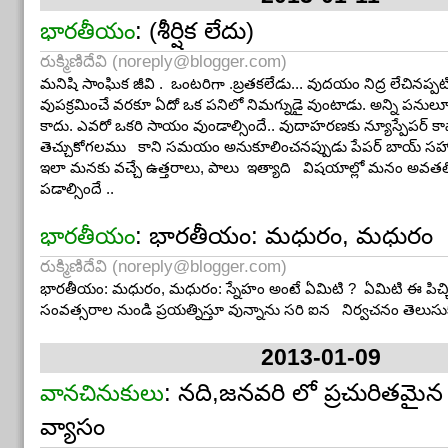
: (శీర్షిక లేదు)
భారతీయం
రుక్మిణిదేవి (
noreply@blogger.com
)
మనిషి సాంఘిక జీవి . ఒంటరిగా .బ్రతకలేడు... వుదయం నిద్ర లేచినప్పటిను
వుపక్రమించే వరకూ ఏదో ఒక పనిలో నిమగ్నుడై వుంటాడు. అన్ని పను
కాదు. ఎవరో ఒకరి సాయం వుండాల్సిందే.. వుదాహరణకు న్యూస్పేపర్ కా
తెచ్చుకోగలము కాని సమయం అనుకూలించనప్పుడు పేపర్ బాయ్ సహ
ఇలా మనకు వచ్చే ఉత్తరాలు, పాలు ఇత్యాది విషయాల్లో మనం అవతల
పడాల్సిందే ..
: భారతీయం: మధురం, మధురం
భారతీయం
రుక్మిణిదేవి (
noreply@blogger.com
)
భారతీయం: మధురం, మధురం: స్నేహం అంటే ఏమిటి ? ఏమిటి ఈ పిచ్చి ప్ర
సంవత్సరాల నుండి ప్రయత్నిస్తూ వున్నాను సరి ఐన నిర్వచనం తెలుసుక
2013-01-09
: నది,జనవరి లో ప్రచురితమైన సం
వానచినుకులు
వ్యాసం